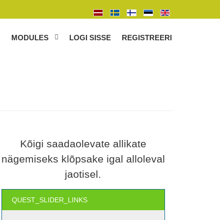
MODULES
LOGI SISSE
REGISTREERI
Kõigi saadaolevate allikate
nägemiseks klõpsake igal alloleval
jaotisel.
QUEST_SLIDER_LINKS