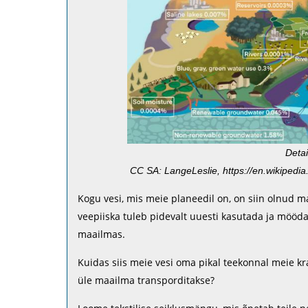
Detai
CC SA: LangeLeslie, https://en.wikipedi
Kogu vesi, mis meie planeedil on, on siin olnud m
veepiiska tuleb pidevalt uuesti kasutada ja mööda p
maailmas.
Kuidas siis meie vesi oma pikal teekonnal meie kra
üle maailma transporditakse?