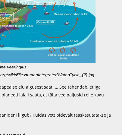
lne veeringlus
a.org/wiki/File:HumanIntegratedWaterCycle_(2).jpg
aapealse elu algusest saati … See tähendab, et iga
laneeti laiali saata, et täita vee paljusid rolle kogu
anideni liigub? Kuidas vett pidevalt taaskasutatakse ja