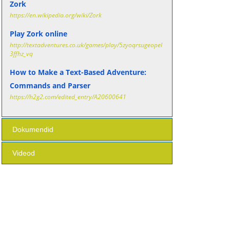
Zork
https://en.wikipedia.org/wiki/Zork
Play Zork online
http://textadventures.co.uk/games/play/5zyoqrsugeopel
3ffhz_vq
How to Make a Text-Based Adventure:
Commands and Parser
https://h2g2.com/edited_entry/A20600641
Dokumendid
Videod
level 2- water cycle text adventure game.pdf
Choose Your Own Adventure Game in
Python (Beginners)