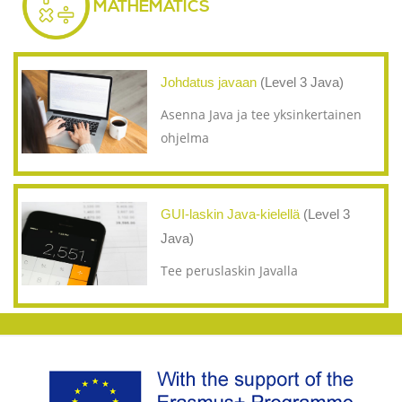
MATHEMATICS
Johdatus javaan
(Level 3 Java)
Asenna Java ja tee yksinkertainen
ohjelma
GUI-laskin Java-kielellä
(Level 3
Java)
Tee peruslaskin Javalla