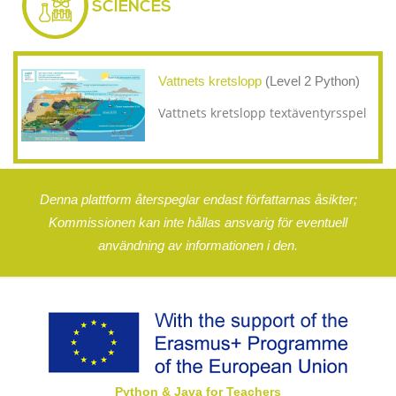
SCIENCES
Vattnets kretslopp
(Level 2 Python)
Vattnets kretslopp textäventyrsspel
Denna plattform återspeglar endast författarnas åsikter;
Kommissionen kan inte hållas ansvarig för eventuell
användning av informationen i den.
Python & Java for Teachers